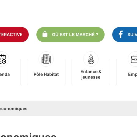
TERACTIVE
SUI
OÙ EST LE MARCHÉ ?
Enfance &
enda
Pôle Habitat
Emp
jeunesse
économiques