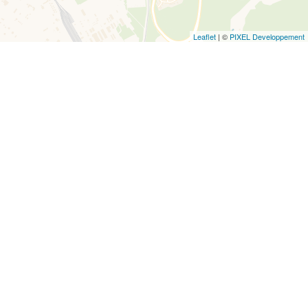
Leaflet
| ©
PIXEL Developpement
Cours Landrivon
13110 Port de Bouc
04 42 40 04 04
04 42 06 28 92
DÉCOUVRIR MA VILLE
AU QUOTIDIEN
CITOYENNETÉ
TRAVAILLER, ENTREPRENDRE
MENTIONS LÉGALES ET POLITIQUE DE CONFIDENTIALITÉ
NOUS CONTACTER